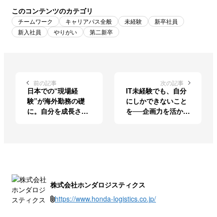
このコンテンツのカテゴリ
チームワーク
キャリアパス全般
未経験
新卒社員
新入社員
やりがい
第二新卒
前の記事
次の記事
日本での“現場経
IT未経験でも、自分
験”が海外勤務の礎
にしかできないこと
に。自分を成長させ
を──企画力を活かし
てくれる変化を楽し
て存在価値を作る
む
株式会社ホンダロジスティクス
https://www.honda-logistics.co.jp/