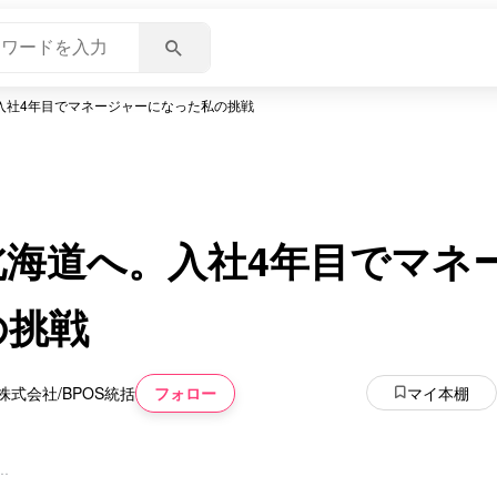
入社4年目でマネージャーになった私の挑戦
北海道へ。入社4年目でマネ
の挑戦
フォロー
マイ本棚
式会社/BPOS統括
いいね
スキ
わくわく
スゴ
Ｉ
部