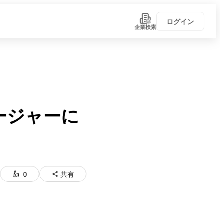
ログイン
企業検索
ージャーに
0
共有
い！
学びがある