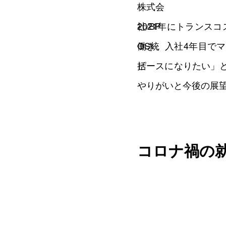
Ｆ＆ＡＳ２部 Ｓ３
2021年にトランス
働き、入社4年目で
ピースになりたい」
やりがいと今後の展
コロナ禍の