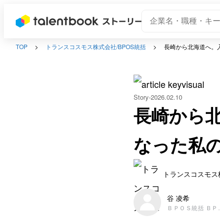
TOP
トランスコスモス株式会社/BPOS統括
長崎から北海道へ。
Story
2026.02.10
長崎から
なった私
トランスコスモス株
谷 凌希
ＢＰＯＳ統括 ＢＰ
総括 ＣＢＯＴＦ本