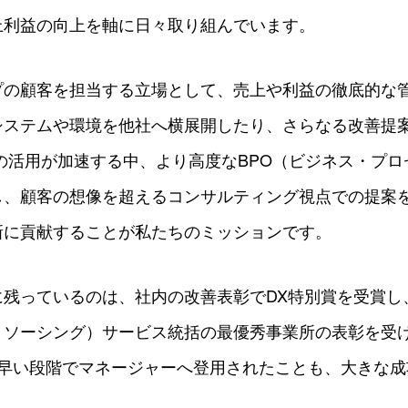
上利益の向上を軸に日々取り組んでいます。
プの顧客を担当する立場として、売上や利益の徹底的な
システムや環境を他社へ横展開したり、さらなる改善提
Iの活用が加速する中、より高度なBPO（ビジネス・プ
し、顧客の想像を超えるコンサルティング視点での提案
新に貢献することが私たちのミッションです。
残っているのは、社内の改善表彰でDX特別賞を受賞し
トソーシング）サービス統括の最優秀事業所の表彰を受
う早い段階でマネージャーへ登用されたことも、大きな成