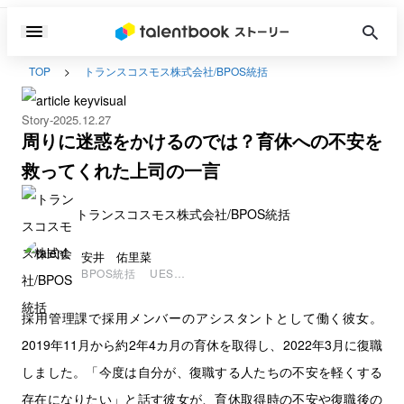
TOP
トランスコスモス株式会社/BPOS統括
Story
2025.12.27
周りに迷惑をかけるのでは？育休への不安を
救ってくれた上司の一言
トランスコスモス株式会社/BPOS統括
安井 佑里菜
BPOS統括 UES総
括 サービス基盤推
進統括部 ＨＲ推進
採用管理課で採用メンバーのアシスタントとして働く彼女。
部 採用管理課
2019年11月から約2年4カ月の育休を取得し、2022年3月に復職
しました。「今度は自分が、復職する人たちの不安を軽くする
存在になりたい」と話す彼女が、育休取得時の不安や復職後の