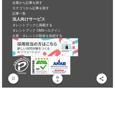
企業から記事を探す
カテゴリから記事を探す
記事一覧
法人向けサービス
タレントブックに掲載する
タレントブック CMSへログイン
企業・タレントの取材を依頼する
いいね
スキ
わくわく
スゴい！
学びがある
0
0
0
0
0
0
運営会社
利用規約
プライバシーポリシー
情報セキュリティ方針
© talentbook Inc.