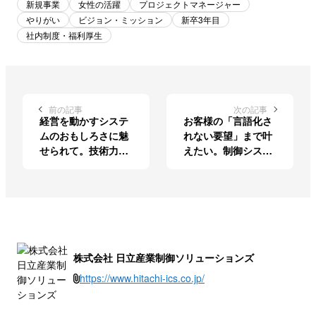
新規事業
女性の活躍
プロジェクトマネージャー
やりがい
ビジョン・ミッション
新卒3年目
社内制度・福利厚生
前の記事
次の記事
経営を動かすシステ
お客様の「言語化さ
ムのおもしろさに魅
れない要望」まで叶
せられて。技術力と
えたい。制御システ
営業力で自身の道を
ム開発を担う若きリ
切り拓く
ーダーの想い
株式会社 日立産業制御ソリューションズ
https://www.hitachi-ics.co.jp/