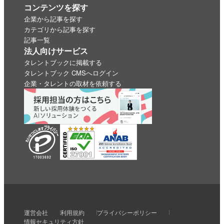
コンテンツを探す
企業から記事を探す
カテゴリから記事を探す
記事一覧
法人向けサービス
タレントブックに掲載する
タレントブック CMSへログイン
企業・タレントの取材を依頼する
いいね
スキ
わくわく
スゴい！
学びがある
運営会社
利用規約
プライバシーポリシー
0
0
0
0
0
情報セキュリティ方針