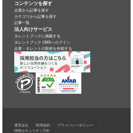
コンテンツを探す
企業から記事を探す
カテゴリから記事を探す
記事一覧
法人向けサービス
タレントブックに掲載する
タレントブック CMSへログイン
企業・タレントの取材を依頼する
いいね
スキ
わくわく
スゴい！
学びがある
運営会社
利用規約
プライバシーポリシー
0
0
0
0
0
情報セキュリティ方針