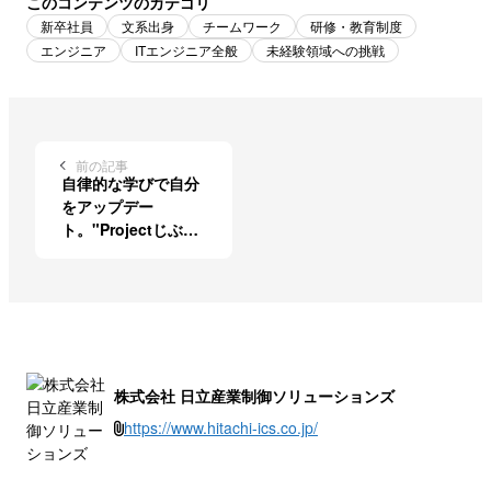
このコンテンツのカテゴリ
新卒社員
文系出身
チームワーク
研修・教育制度
エンジニア
ITエンジニア全般
未経験領域への挑戦
前の記事
自律的な学びで自分
をアップデー
ト。"Projectじぶん
2.0"で叶える「なり
たい自分」
株式会社 日立産業制御ソリューションズ
https://www.hitachi-ics.co.jp/