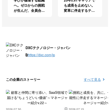
学びが循環する組織
25年のITキャリアで
へ。ゼロからの挑戦
も成長を止めない。
が生んだ、全員合格
変革に伴走するテク
のAWS学習コミュニ
ノロジーコンサルタ
ティ
ント～メンバー紹介
v.39～
DXCテクノロジー・ジャパン
https://dxc.com/jp
この企業のストーリー
すべて見る
2026.07.30
2026.07.15