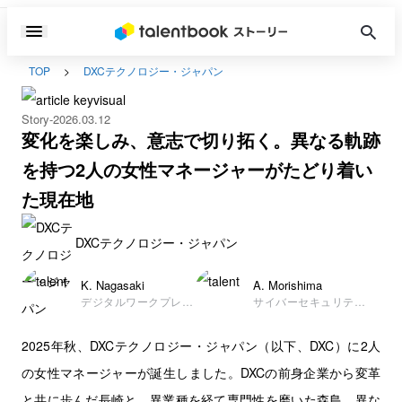
TOP
DXCテクノロジー・ジャパン
Story
2026.03.12
変化を楽しみ、意志で切り拓く。異なる軌跡
を持つ2人の女性マネージャーがたどり着い
た現在地
DXCテクノロジー・ジャパン
K. Nagasaki
A. Morishima
デジタルワークプレイ
サイバーセキュリティ
スサービス本部 第四
サービス事業部 セキ
部 部長
ュリティデリバリーリ
2025年秋、DXCテクノロジー・ジャパン（以下、DXC）に2人
ード部 部長
の女性マネージャーが誕生しました。DXCの前身企業から変革
と共に歩んだ長崎と、異業種を経て専門性を磨いた森島。異な