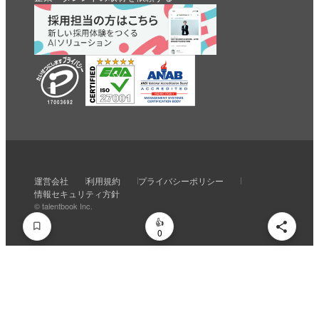
いいね
スキ
わくわく
スゴい！
学びがある
運営会社
利用規約
プライバシーポリシー
0
0
0
0
0
情報セキュリティ方針
© talentbook Inc.
0