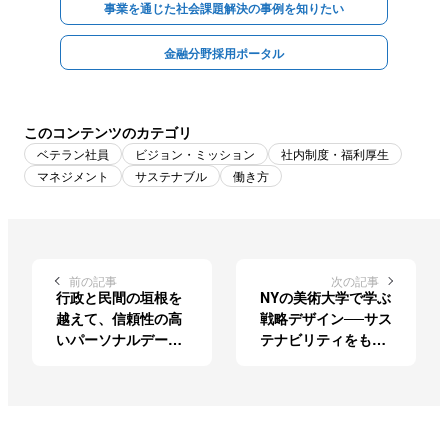
事業を通じた社会課題解決の事例を知りたい
金融分野採用ポータル
このコンテンツのカテゴリ
ベテラン社員
ビジョン・ミッション
社内制度・福利厚生
マネジメント
サステナブル
働き方
前の記事
次の記事
行政と民間の垣根を
NYの美術大学で学ぶ
越えて、信頼性の高
戦略デザイン──サス
いパーソナルデータ
テナビリティをもっ
の流通を実現する
と身近に感じるNTT
「BizMINT」
データの手法