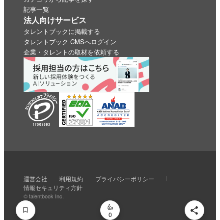
記事一覧
法人向けサービス
タレントブックに掲載する
タレントブック CMSへログイン
企業・タレントの取材を依頼する
いいね
スキ
わくわく
スゴい！
学びがある
運営会社
利用規約
プライバシーポリシー
0
0
0
0
0
情報セキュリティ方針
© talentbook Inc.
0