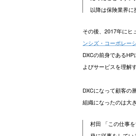
以降は保険業界に
その後、2017年に
ンシズ・コーポレーシ
DXCの前身であるHPに新
よびサービスを理解
DXCになって顧客の
組織になったのは大
村田 「この仕事
発に従事をしてい