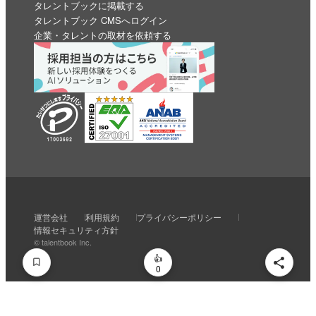
タレントブックに掲載する
タレントブック CMSへログイン
企業・タレントの取材を依頼する
いいね
スキ
わくわく
スゴい！
学びがある
運営会社
利用規約
プライバシーポリシー
0
0
0
0
0
情報セキュリティ方針
© talentbook Inc.
0