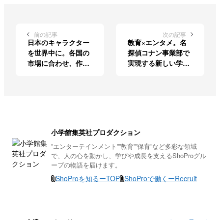
前の記事
次の記事
日本のキャラクター
教育×エンタメ。名
を世界中に。各国の
探偵コナン事業部で
市場に合わせ、作品
実現する新しい学び
を盛り上げていく
の形
小学館集英社プロダクション
”エンターテインメント””教育””保育”など多彩な領域
で、人の心を動かし、学びや成長を支えるShoProグル
ープの物語を届けます。
ShoProを知るーTOP
ShoProで働くーRecruit