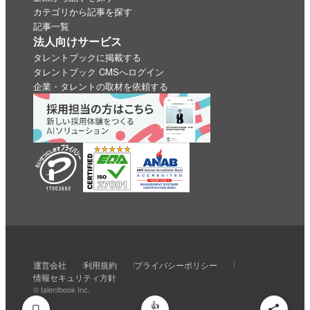
カテゴリから記事を探す
記事一覧
法人向けサービス
タレントブックに掲載する
タレントブック CMSへログイン
企業・タレントの取材を依頼する
いいね
スキ
わくわく
スゴい！
学びがある
運営会社
利用規約
プライバシーポリシー
0
0
0
0
0
情報セキュリティ方針
© talentbook Inc.