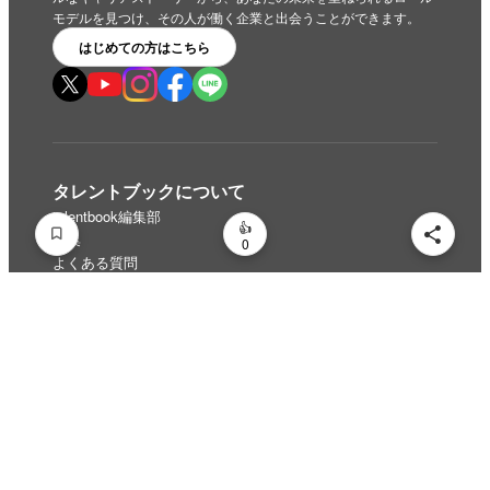
モデルを見つけ、その人が働く企業と出会うことができます。
はじめての方はこちら
いいね
スキ
わくわく
スゴい！
学びがある
0
0
0
0
0
タレントブックについて
talentbook編集部
特集
0
よくある質問
コンテンツを探す
企業から記事を探す
カテゴリから記事を探す
記事一覧
法人向けサービス
タレントブックに掲載する
タレントブック CMSへログイン
企業・タレントの取材を依頼する