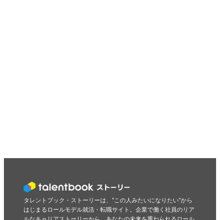
タレントブック・ストーリーは、"この人みたいになりたい"から
はじまるロールモデル就活・転職サイト。企業で働く社員のリア
ルなキャリアストーリーから、あなたの未来を重ねられるロール