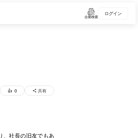
ログイン
企業検索
0
共有
い！
学びがある
0
り、社長の旧友でもあ