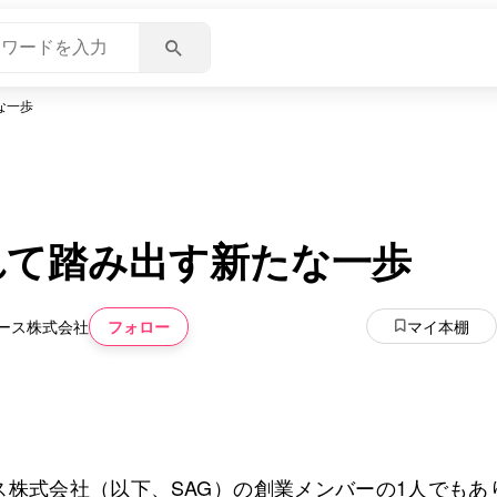
な一歩
れて踏み出す新たな一歩
フォロー
マイ本棚
ース株式会社
いいね
スキ
わくわく
スゴ
0
0
0
0
ス株式会社（以下、SAG）の創業メンバーの1人でもあ