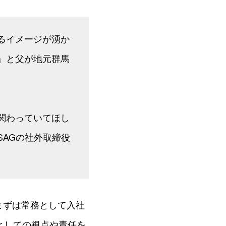
るイメージが湧か
』と父が地元群馬
関わっていてほし
AGの社外取締役
まずは常務として入社
としての視点や責任を