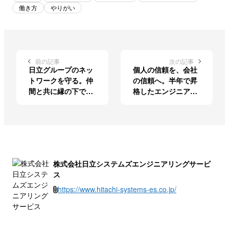
働き方
やりがい
前の記事
次の記事
日立グループのネッ
個人の信頼を、会社
トワークを守る。仲
の信頼へ。半年で昇
間と共に縁の下で支
格したエンジニアが
える、インフラの安
描く、仕事とチーム
定稼働
の未来
株式会社日立システムズエンジニアリングサービ
ス
https://www.hitachi-systems-es.co.jp/