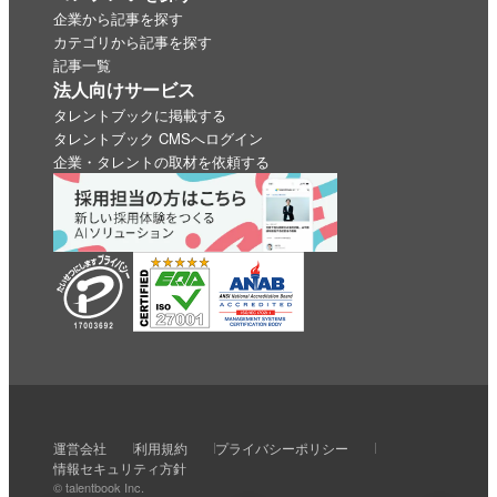
企業から記事を探す
カテゴリから記事を探す
記事一覧
法人向けサービス
タレントブックに掲載する
タレントブック CMSへログイン
企業・タレントの取材を依頼する
いいね
スキ
わくわく
スゴい！
学びがある
運営会社
利用規約
プライバシーポリシー
0
0
0
0
0
情報セキュリティ方針
© talentbook Inc.