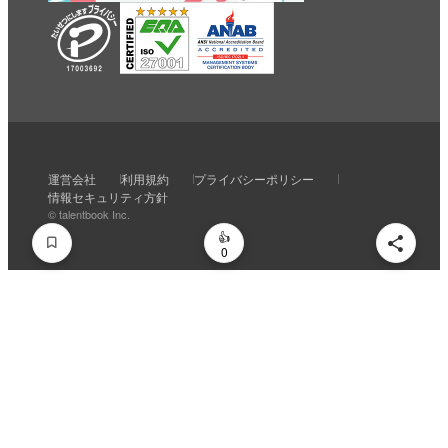
いいね
スキ
わくわく
スゴい！
学びがある
運営会社
利用規約
プライバシーポリシー
0
0
0
0
0
情報セキュリティ方針
© talentbook Inc.
0