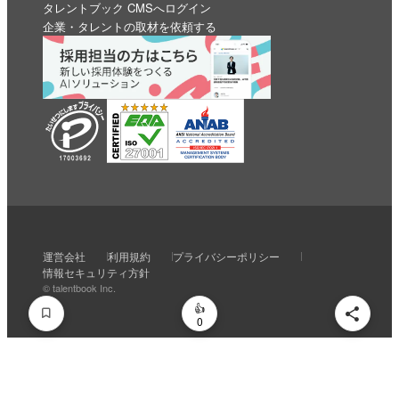
タレントブック CMSへログイン
企業・タレントの取材を依頼する
いいね
スキ
わくわく
スゴい！
学びがある
運営会社
利用規約
プライバシーポリシー
0
0
0
0
0
情報セキュリティ方針
© talentbook Inc.
0