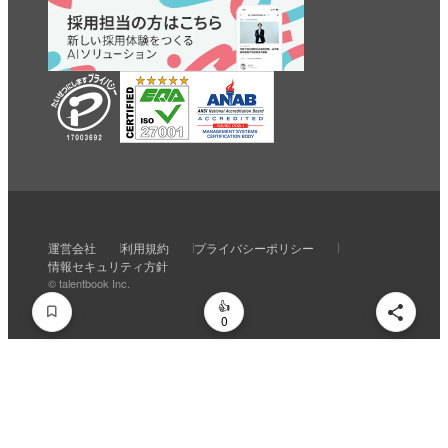
いいね
スキ
わくわく
スゴい！
学びがある
運営会社
利用規約
プライバシーポリシー
0
0
0
0
0
情報セキュリティ方針
© talentbook Inc.
0