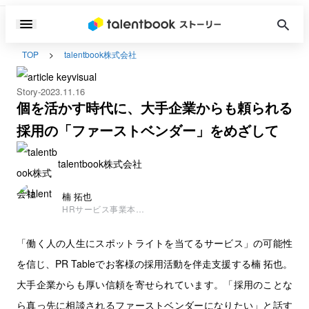
TOP
talentbook株式会社
Story
2023.11.16
個を活かす時代に、大手企業からも頼られる
採用の「ファーストベンダー」をめざして
talentbook株式会社
楠 拓也
HRサービス事業本部
総合企画部マネージャ
ー/シニアコンサルタ
「働く人の人生にスポットライトを当てるサービス」の可能性
ント
を信じ、PR Tableでお客様の採用活動を伴走支援する楠 拓也。
大手企業からも厚い信頼を寄せられています。「採用のことな
ら真っ先に相談されるファーストベンダーになりたい」と話す