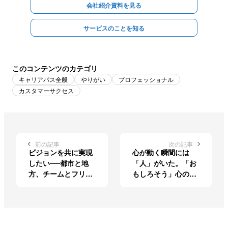
会社紹介資料を見る
サービスのことを知る
このコンテンツのカテゴリ
キャリアパス全般
やりがい
プロフェッショナル
カスタマーサクセス
前の記事
次の記事
ビジョンを共に実現
心が動く瞬間には
したい──都市と地
「人」がいた。「お
方、チームとフリー
もしろそう」心の声
ランスの二軸で追い
にしたがってたどり
かける夢
着いた現在地