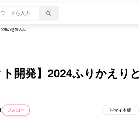
025の意気込み
ト開発】2024ふりかえりと
フォロー
マイ本棚
社
いいね
スキ
わくわく
スゴ