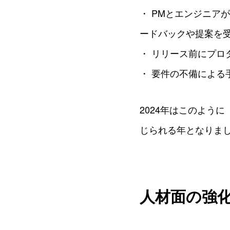
・ PMとエンジニア
ードバックや提案を
・ リリース前にプロ
・ 要件の不備によ
2024年はこのよう
じられる年となりま
人材面の強