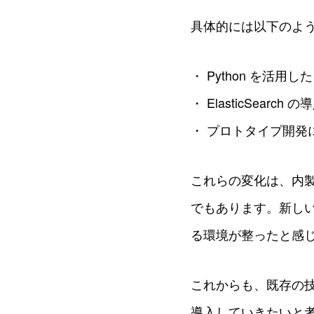
具体的には以下のよ
・ Python を活
・ ElasticSear
・ プロトタイプ開発に
これらの変化は、内
でもあります。新し
る環境が整ったと感
これからも、既存の
導入していきたいと