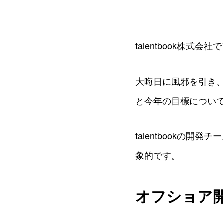
talentbook株
大晦日に風邪を引き、
と今年の目標につい
talentbookの
象的です。
オフショア