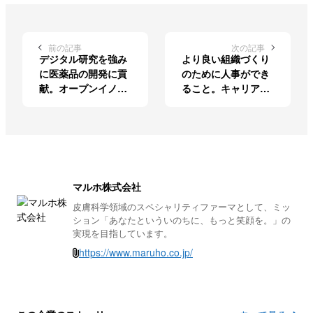
前の記事
次の記事
デジタル研究を強み
より良い組織づくり
に医薬品の開発に貢
のために人事ができ
献。オープンイノベ
ること。キャリア入
ーションで実践する
社ならではの視点を
DX推進
武器に進化に挑む
マルホ株式会社
皮膚科学領域のスペシャリティファーマとして、ミッ
ション「あなたといういのちに、もっと笑顔を。」の
実現を目指しています。
https://www.maruho.co.jp/