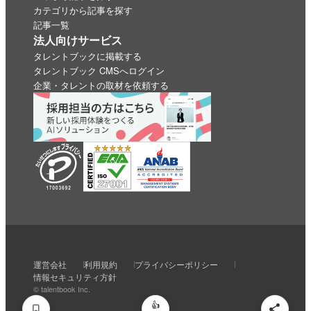
カテゴリから記事を探す
記事一覧
法人向けサービス
タレントブックに掲載する
タレントブック CMSへログイン
企業・タレントの取材を依頼する
いいね
スキ
わくわく
スゴい！
学びがある
運営会社
利用規約
プライバシーポリシー
0
0
0
0
0
情報セキュリティ方針
© talentbook Inc.