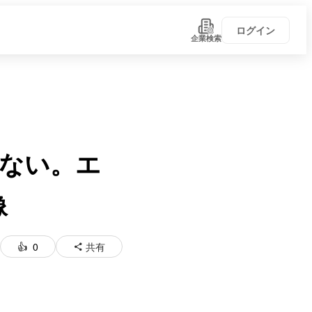
ログイン
企業検索
ない。エ
像
0
共有
い！
学びがある