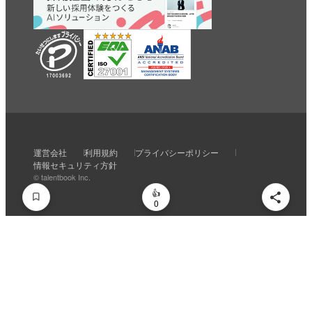
いいね
スキ
わくわく
スゴい！
学びがある
運営会社
利用規約
プライバシーポリシー
0
0
0
0
0
情報セキュリティ方針
© talentbook Inc.
0