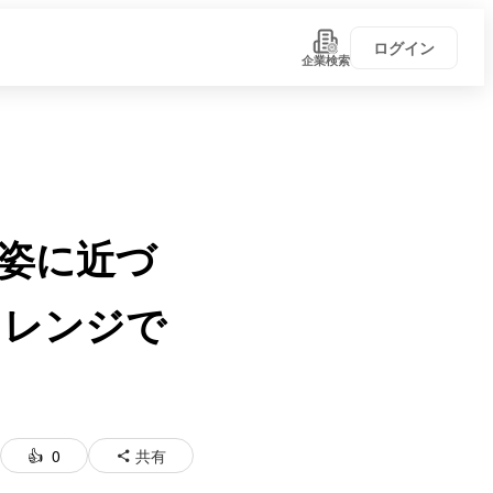
ログイン
企業検索
姿に近づ
ャレンジで
0
共有