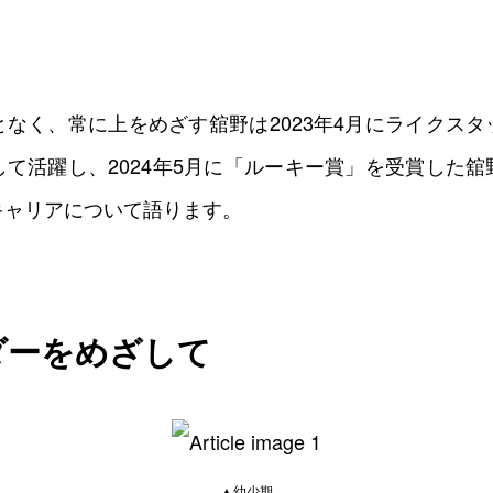
いいね
スキ
わくわく
スゴ
0
0
0
0
なく、常に上をめざす舘野は2023年4月にライクス
て活躍し、2024年5月に「ルーキー賞」を受賞した
キャリアについて語ります。
ダーをめざして
▲幼少期