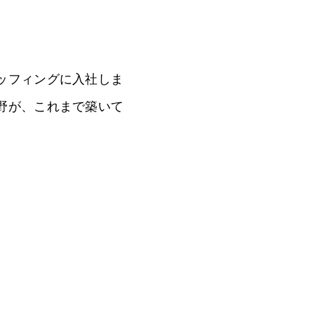
い！
学びがある
0
タッフィングに入社しま
舘野が、これまで築いて