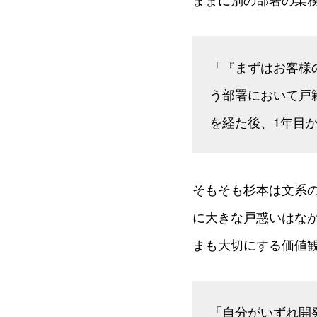
「『まずはお客様
う部署において戸
を経た後、1年目
そもそも杉本は文系
に大きな戸惑いはな
まも大切にする価値
「自分がいずれ開