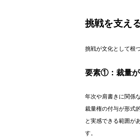
挑戦を支え
挑戦が文化として根
要素①：裁量
年次や肩書きに関係
裁量権の付与が形式
と実感できる範囲が
す。