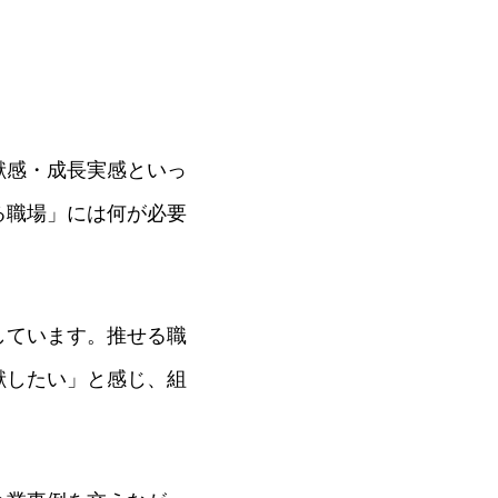
い！
学びがある
0
献感・成長実感といっ
る職場」には何が必要
しています。推せる職
献したい」と感じ、組