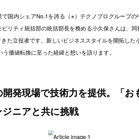
0
0
0
0
で国内シェアNo.1を誇る（※）テクノプログループ
モビリティ統括部の統括部長を務める小久保さんは、同
てきた立役者です。新しいビジネススタイルを開拓した小
という価値転換に至った経緯と想いを語ります。
の開発現場で技術力を提供。「お
ンジニアと共に挑戦