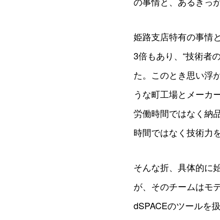
の事情と、あるきっ
姫路支店特有の事情
3倍もあり、“技術者
た。このとき思い浮
うな町工場とメーカ
労働時間ではなく納
時間ではなく技術力
そんな折、具体的に
が、そのチームはモ
dSPACEのツール