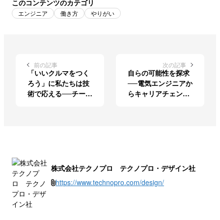
このコンテンツのカテゴリ
エンジニア
働き方
やりがい
前の記事
次の記事
「いいクルマをつく
自らの可能性を探求
ろう」に私たちは技
──電気エンジニアか
術で応える──チーム
らキャリアチェンジ
で挑んだ評価環境の
したデータサイエン
開発
スの世界
株式会社テクノプロ テクノプロ・デザイン社
https://www.technopro.com/design/