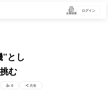
ログイン
企業検索
”とし
に挑む
0
共有
い！
学びがある