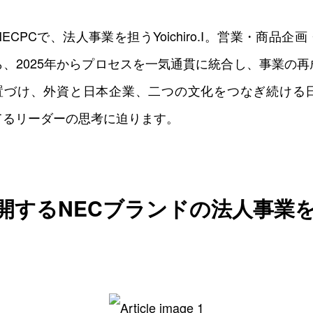
0
0
0
0
CPCで、法人事業を担うYoichiro.I。営業・商品
、2025年からプロセスを一気通貫に統合し、事業の
位置づけ、外資と日本企業、二つの文化をつなぎ続ける
てるリーダーの思考に迫ります。
展開するNECブランドの法人事業