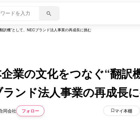
翻訳機”として、NECブランド法人事業の再成長に挑む
企業の文化をつなぐ“翻訳機
ブランド法人事業の再成長
フォロー
マイ本棚
合同会社
いいね
スキ
わくわく
スゴ