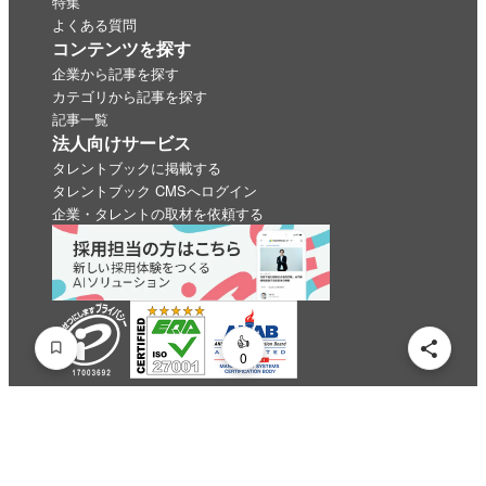
特集
よくある質問
コンテンツを探す
企業から記事を探す
カテゴリから記事を探す
記事一覧
法人向けサービス
タレントブックに掲載する
タレントブック CMSへログイン
企業・タレントの取材を依頼する
いいね
スキ
わくわく
スゴい！
学びがある
0
0
0
0
0
0