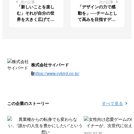
前の記事
次の記事
「新しいことを楽し
「デザインの力で感
む」それが自分の世
動を」──チームとし
界を大きく広げてく
て高みを目指すデザ
れる
イン部門長の挑戦の
軌跡
株式会社サイバード
https://www.cybird.co.jp/
この企業のストーリー
すべて見る
2021.07.30