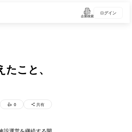
ログイン
企業検索
変えたこと、
0
共有
い！
学びがある
施設運営を継続する開