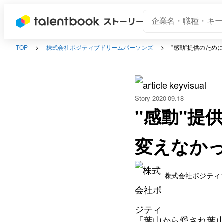
TOP
株式会社ポジティブドリームパーソンズ
"感動"提供のために
Story
2020.09.18
"感動"提供
変えなか
株式会社ポジティ
「葉山から愛され葉