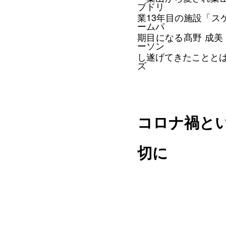
業13年目の施設「ス
期目になる髙野 成
し遂げてきたこととは
コロナ禍と
切に