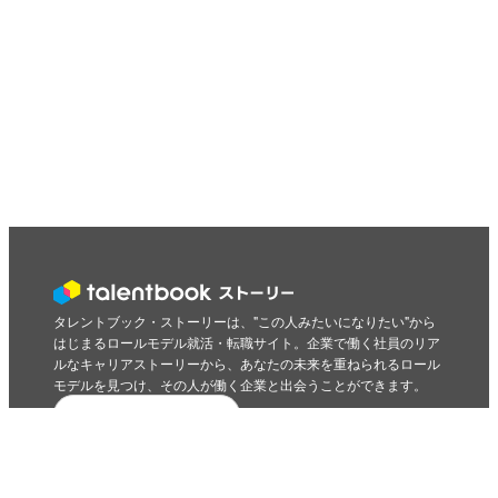
タレントブック・ストーリーは、"この人みたいになりたい"から
はじまるロールモデル就活・転職サイト。企業で働く社員のリア
ルなキャリアストーリーから、あなたの未来を重ねられるロール
モデルを見つけ、その人が働く企業と出会うことができます。
はじめての方はこちら