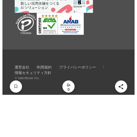
いいね
スキ
わくわく
スゴい！
学びがある
運営会社
利用規約
プライバシーポリシー
0
0
0
0
0
情報セキュリティ方針
© talentbook Inc.
0